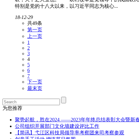
特别是党的十八大以来，以习近平同志为核心...
18-12-29
共49条
第一页
上一页
1
2
3
4
5
6
7
下一页
最末页
为您推荐
聚势起航，胜在2024 ——2023年年终总结表彰大会暨
公司组织开展部门文化墙建设评比工作
【简讯】弋江区科技局领导率考察团来司考察参观